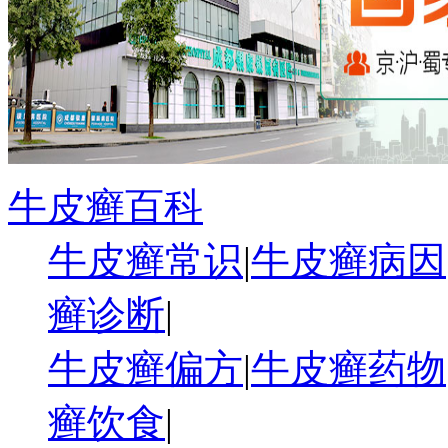
牛皮癣百科
牛皮癣常识
|
牛皮癣病因
癣诊断
|
牛皮癣偏方
|
牛皮癣药物
癣饮食
|