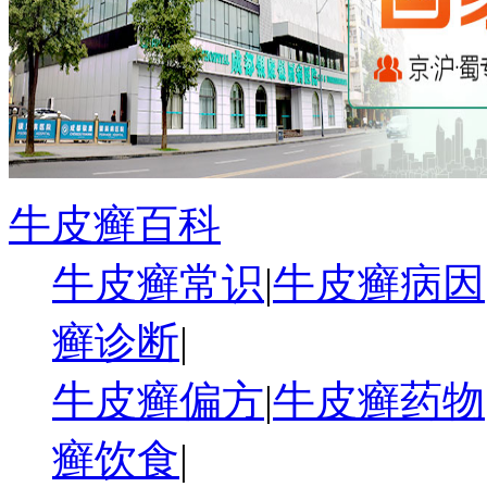
牛皮癣百科
牛皮癣常识
|
牛皮癣病因
癣诊断
|
牛皮癣偏方
|
牛皮癣药物
癣饮食
|