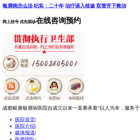
银屑病怎么治
纪实：二十年
治疗误入歧途
双管齐下救治
在线咨询预约
网上挂号 优先就诊
成都银康银屑病医院自成立以来一直秉承着“以人为本，服务
医院首页
|
医院介绍
|
媒体报道
|
医师团队
|