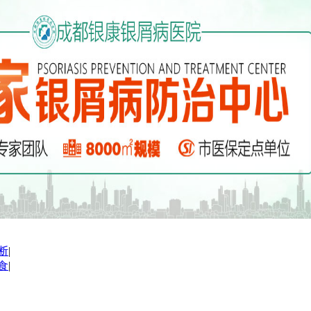
断
|
食
|