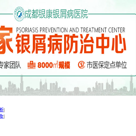
断
|
食
|