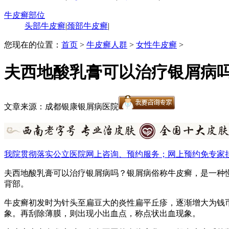
牛皮癣部位
头部牛皮癣
|
颈部牛皮癣
|
您现在的位置：
首页
>
牛皮癣人群
>
女性牛皮癣
>
夫西地酸乳膏可以治疗银屑病
文章来源：成都银康银屑病医院
我院贯彻落实公立医院网上咨询、预约服务；网上预约免专家
夫西地酸乳膏可以治疗银屑病吗？银屑病俗称牛皮癣，是一种
背部。
牛皮癣初发时为针头至扁豆大的炎性扁平丘疹，逐渐增大为钱
象。再刮除薄膜，则出现小出血点，称点状出血现象。