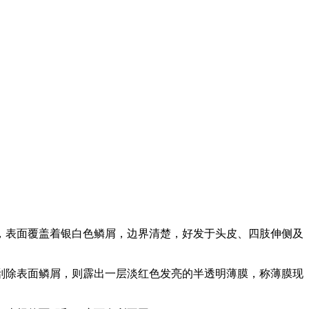
，表面覆盖着银白色鳞屑，边界清楚，好发于头皮、四肢伸侧及
刮除表面鳞屑，则霹出一层淡红色发亮的半透明薄膜，称薄膜现