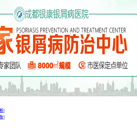
断
|
食
|