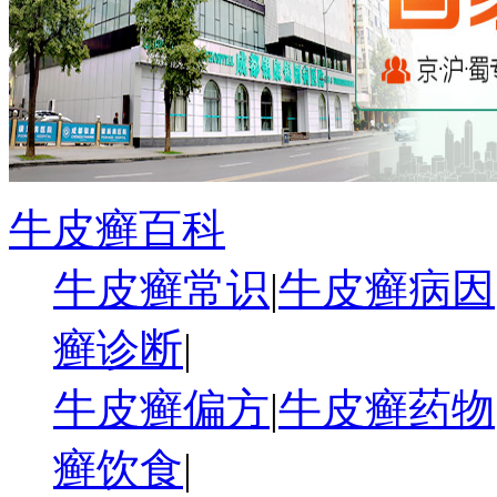
牛皮癣百科
牛皮癣常识
|
牛皮癣病因
癣诊断
|
牛皮癣偏方
|
牛皮癣药物
癣饮食
|