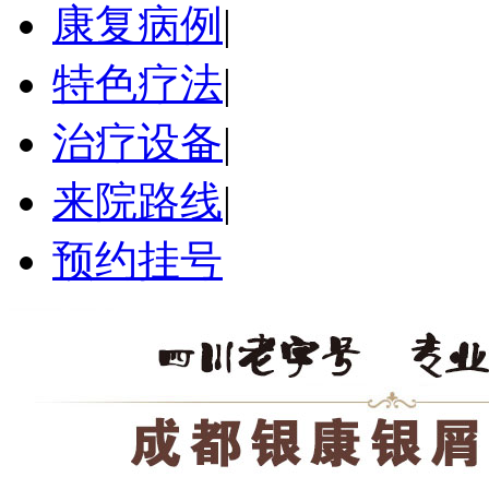
康复病例
|
特色疗法
|
治疗设备
|
来院路线
|
预约挂号