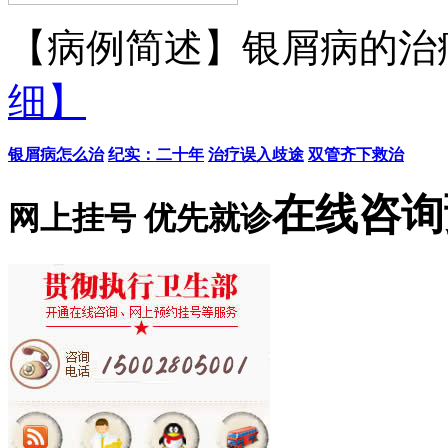
【病例简述】银屑病的治疗
细】
银屑病怎么治
纪实：二十年
治疗误入歧途
双管齐下救治
在线咨询
网上挂号 优先就诊