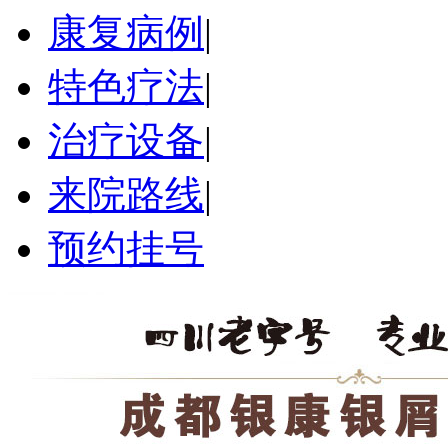
康复病例
|
特色疗法
|
治疗设备
|
来院路线
|
预约挂号