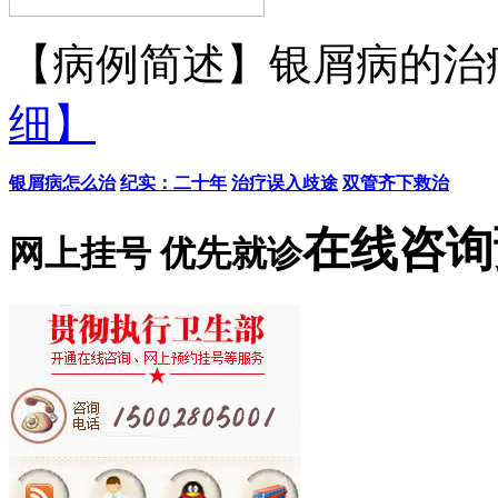
【病例简述】银屑病的治疗
细】
银屑病怎么治
纪实：二十年
治疗误入歧途
双管齐下救治
在线咨询
网上挂号 优先就诊