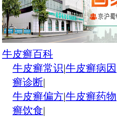
牛皮癣百科
牛皮癣常识
|
牛皮癣病因
癣诊断
|
牛皮癣偏方
|
牛皮癣药物
癣饮食
|