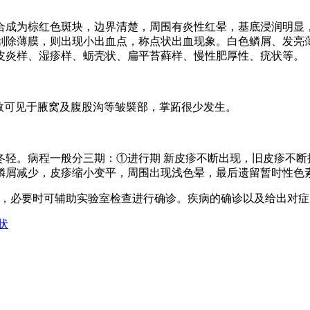
合成为棕红色斑块，边界清楚，周围有炎性红晕，基底浸润明显
刮除薄膜，则出现小出血点，称点状出血现象。白色鳞屑、发亮
皮炎样、湿疹样、蛎壳状、扁平苔藓样、慢性肥厚性、疣状等。
少数可见于腋窝及腹股沟等皱襞部，掌跖很少发生。
冬轻。病程一般分三期：①进行期 新皮疹不断出现，旧皮疹不断
退，鳞屑减少，皮疹缩小变平，周围出现浅色晕，最后遗留暂时性色
析，必要时可辅助实验室检查进行确诊。疾病的确诊以及给出对
状