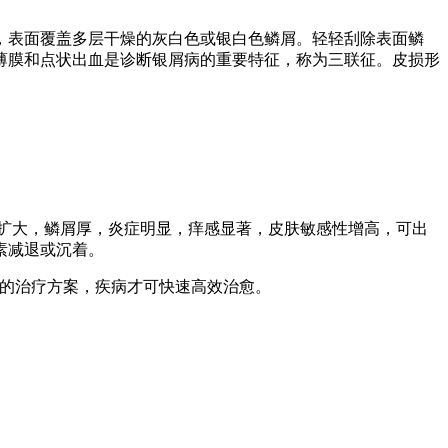
，表面覆盖多层干燥的灰白色或银白色鳞屑。轻轻刮除表面鳞
薄膜和点状出血是诊断银屑病的重要特征，称为三联征。皮损形
扩大，鳞屑厚，炎症明显，痒感显著，皮肤敏感性增高，可出
素减退或沉着。
症的治疗方案，疾病才可快速高效治愈。