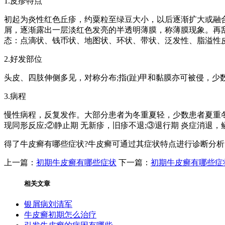
1.皮疹特点
初起为炎性红色丘疹，约粟粒至绿豆大小，以后逐渐扩大或融
屑，逐渐露出一层淡红色发亮的半透明薄膜，称薄膜现象。再
态：点滴状、钱币状、地图状、环状、带状、泛发性、脂溢性
2.好发部位
头皮、四肢伸侧多见，对称分布;指(趾)甲和黏膜亦可被侵，
3.病程
慢性病程，反复发作。大部分患者为冬重夏轻，少数患者夏重
现同形反应;②静止期 无新疹，旧疹不退;③退行期 炎症消
得了牛皮癣有哪些症状?牛皮癣可通过其症状特点进行诊断分
上一篇：
初期牛皮癣有哪些症状
下一篇：
初期牛皮癣有哪些症
相关文章
银屑病刘清军
牛皮癣初期怎么治疗