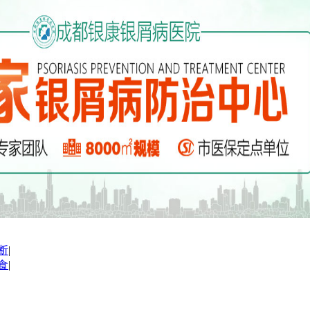
断
|
食
|