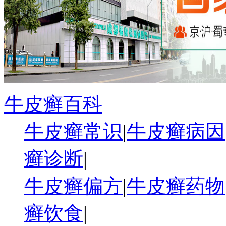
牛皮癣百科
牛皮癣常识
|
牛皮癣病因
癣诊断
|
牛皮癣偏方
|
牛皮癣药物
癣饮食
|